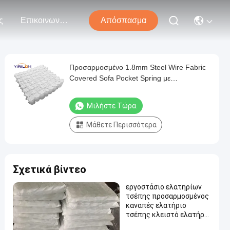
ς
Επικοινωνήστε Μαζί Μας
Απόσπασμα
Προσαρμοσμένο 1.8mm Steel Wire Fabric
Covered Sofa Pocket Spring με
προσαρμόσιμο ύψος για μαξιλάρι καναπέ
Μιλήστε Τώρα.
Μάθετε Περισσότερα
Σχετικά βίντεο
εργοστάσιο ελατηρίων
τσέπης προσαρμοσμένος
καναπές ελατήριο
τσέπης κλειστό ελατήριο
τσέπης