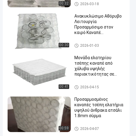
Καναπές
00:32
2026-03-18
Ανακυκλώσιμο Αθόρυβο
Λειτουργία
Προσαρμόσιμο στον
καιρό Καναπέ
Πορτοφολική Άνοιξη και
Πορτοφολική
Καναπές
00:30
2026-01-03
Ανοιξιάτικη Σπείρα για
αυξημένη άνεση
Μονάδα ελατηρίου
τσέπης καναπέ από
χάλυβα υψηλής
περιεκτικότητας σε
άνθρακα 1,8 χιλιοστών με
συμπιεσμένη και
Καναπές
00:41
2026-04-15
τυλιγμένη συσκευασία
για προσαρμοσμένη
Προσαρμοσμένος
άνεση
καναπές τσέπη ελατήρια
υψηλού άνθρακα ατσάλι
1.8mm σύρμα
Καναπές
00:59
2026-04-07