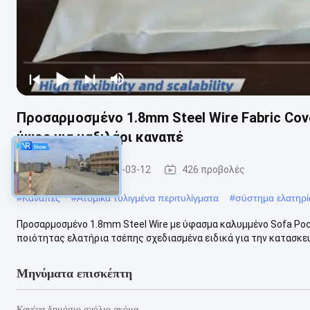
Προσαρμοσμένο 1.8mm Steel Wire Fabric Cov
ύψος για μαξιλάρι καναπέ
Καναπές
2026-03-12
426 προβολές
#
Καναπές
#
Ατομικά τυλιγμένα περιτυλίγματα
#
σύστημα ελατηρ
Προσαρμοσμένο 1.8mm Steel Wire με ύφασμα καλυμμένο Sofa Poc
ποιότητας ελατήρια τσέπης σχεδιασμένα ειδικά για την κατασκευ
Μηνύματα επισκέπτη
Κανένα δημόσιο σχόλιο ακόμα