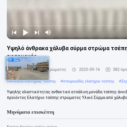
Υψηλό άνθρακα χάλυβα σύρμα στρώμα τσέπη
εφαρμογές
Ελατήριο τσέπης στρώματος
2025-09-16
382 πρ
#
Μονάδα ελατήριας τσέπης
#
σπειροειδές ελατήριο τσέπης
#
Στ
Υψηλής ελαστικότητας ανθεκτικό ατσάλινη μονάδα τσέπης άνοι
προϊόντος Ελατήριο τσέπης στρώματος Υλικό Σύρμα από χάλυβα
Μηνύματα επισκέπτη
Κανένα δημόσιο σχόλιο ακόμα