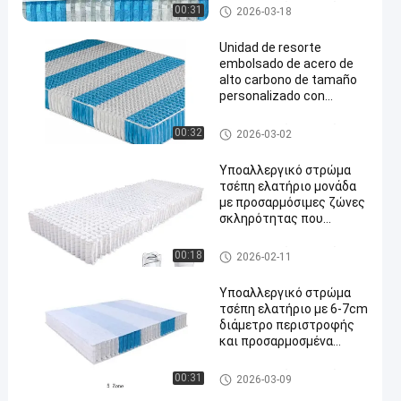
για στρώμα
Ελατήριο τσέπης στρώματο
00:31
2026-03-18
ς
Unidad de resorte
embolsado de acero de
alto carbono de tamaño
personalizado con
movimiento
independiente para un
Ελατήριο τσέπης στρώματο
00:32
2026-03-02
soporte superior
ς
Υποαλλεργικό στρώμα
τσέπη ελατήριο μονάδα
με προσαρμόσιμες ζώνες
σκληρότητας που
κατασκευάζονται από
υψηλής ποιότητας
Ελατήριο τσέπης στρώματο
00:18
2026-02-11
χάλυβα
ς
Υποαλλεργικό στρώμα
τσέπη ελατήριο με 6-7cm
διάμετρο περιστροφής
και προσαρμοσμένα
μεγέθη για αυξημένη
άνεση
Ελατήριο τσέπης στρώματο
00:31
2026-03-09
ς