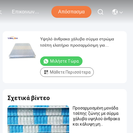
ς
Επικοινωνήστε Μαζί Μας
Απόσπασμα
Υψηλό άνθρακα χάλυβα σύρμα στρώμα
τσέπη ελατήριο προσαρμόσιμη για
διαφορετικές εφαρμογές
Μιλήστε Τώρα.
Μάθετε Περισσότερα
Σχετικά βίντεο
Προσαρμοσμένη μονάδα
τσέπης ζώνης με σύρμα
χάλυβα υψηλού άνθρακα
και κάλυψη μη
υφασμένου υφάσματος