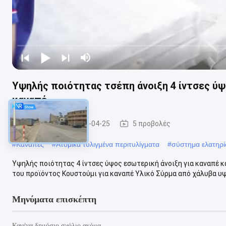
Υψηλής ποιότητας τσέπη άνοιξη 4 ίντσες ύψ
καναπέ
Καναπές
2026-04-25
5 προβολές
#
Καναπές
#
Ατομικά τυλιγμένα περιτυλίγματα
#
σύστημα ελατηρ
Υψηλής ποιότητας 4 ίντσες ύψος εσωτερική άνοιξη για καναπέ 
του προϊόντος Κουστούμι για καναπέ Υλικό Σύρμα από χάλυβα υψ
Μηνύματα επισκέπτη
Κανένα δημόσιο σχόλιο ακόμα