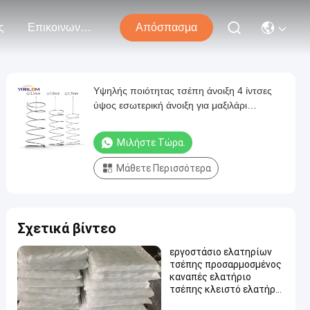
ς
Επικοινωνήστε Μαζί Μας
Απόσπασμα
Υψηλής ποιότητας τσέπη άνοιξη 4 ίντσες
ύψος εσωτερική άνοιξη για μαξιλάρι
κάθισμα καναπέ
Μιλήστε Τώρα.
Μάθετε Περισσότερα
Σχετικά βίντεο
εργοστάσιο ελατηρίων
τσέπης προσαρμοσμένος
καναπές ελατήριο
τσέπης κλειστό ελατήριο
τσέπης