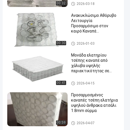
Καναπές
00:32
2026-03-18
Ανακυκλώσιμο Αθόρυβο
Λειτουργία
Προσαρμόσιμο στον
καιρό Καναπέ
Πορτοφολική Άνοιξη και
Πορτοφολική
Καναπές
00:30
2026-01-03
Ανοιξιάτικη Σπείρα για
αυξημένη άνεση
Μονάδα ελατηρίου
τσέπης καναπέ από
χάλυβα υψηλής
περιεκτικότητας σε
άνθρακα 1,8 χιλιοστών με
συμπιεσμένη και
Καναπές
00:41
2026-04-15
τυλιγμένη συσκευασία
για προσαρμοσμένη
Προσαρμοσμένος
άνεση
καναπές τσέπη ελατήρια
υψηλού άνθρακα ατσάλι
1.8mm σύρμα
Καναπές
00:59
2026-04-07