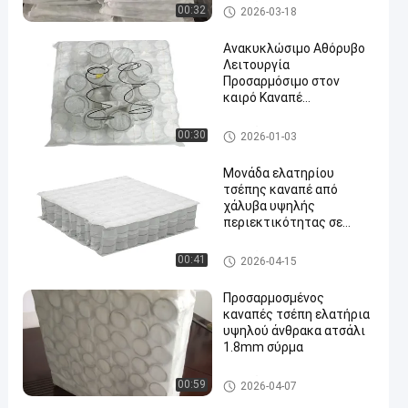
Καναπές
00:32
2026-03-18
Ανακυκλώσιμο Αθόρυβο
Λειτουργία
Προσαρμόσιμο στον
καιρό Καναπέ
Πορτοφολική Άνοιξη και
Πορτοφολική
Καναπές
00:30
2026-01-03
Ανοιξιάτικη Σπείρα για
αυξημένη άνεση
Μονάδα ελατηρίου
τσέπης καναπέ από
χάλυβα υψηλής
περιεκτικότητας σε
άνθρακα 1,8 χιλιοστών με
συμπιεσμένη και
Καναπές
00:41
2026-04-15
τυλιγμένη συσκευασία
για προσαρμοσμένη
Προσαρμοσμένος
άνεση
καναπές τσέπη ελατήρια
υψηλού άνθρακα ατσάλι
1.8mm σύρμα
Καναπές
00:59
2026-04-07