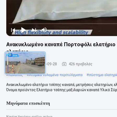
Ανακυκλωμένο καναπέ Πορτοφόλι ελατήριο 
ελατήριο
Καναπές
2025-09-28
426 προβολές
#
Καναπές
#
Ατομικά τυλιγμένα περιτυλίγματα
#
σύστημα ελατηρ
Ανακυκλωμένο ελατήριο τσέπης καναπέ, μετρήσεις ελατηρίων, ε
Όνομα προϊόντος Ελατήριο τσέπης μαξιλαριών καναπέ Υλικό Σύρ
Μηνύματα επισκέπτη
Κανένα δημόσιο σχόλιο ακόμα