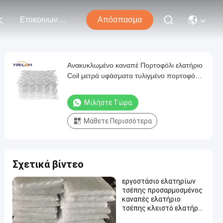
ς
Επικοινωνήστε Μαζί Μας
Απόσπασμα
Ανακυκλωμένο καναπέ Πορτοφόλι ελατήριο
Coil μετρά υφάσματα τυλιγμένο πορτοφόλι
ελατήριο
Μιλήστε Τώρα.
Μάθετε Περισσότερα
Σχετικά βίντεο
εργοστάσιο ελατηρίων
τσέπης προσαρμοσμένος
καναπές ελατήριο
τσέπης κλειστό ελατήριο
τσέπης