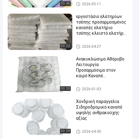
Άνοιξης για
Καναπές
00:46
2026-05-11
Παρασκευαστές
εργοστάσιο ελατηρίων
τσέπης προσαρμοσμένος
καναπές ελατήριο
τσέπης κλειστό ελατήριο
τσέπης
Καναπές
00:32
2026-04-27
Ανακυκλώσιμο Αθόρυβο
Λειτουργία
Προσαρμόσιμο στον
καιρό Καναπέ
Πορτοφολική Άνοιξη και
Πορτοφολική
Καναπές
00:30
2026-01-03
Ανοιξιάτικη Σπείρα για
αυξημένη άνεση
Χονδρική παραγγελία
Σιδηροδρομικό καναπέ
υψηλής ανθρακούχης
αξίας
Καναπές
00:39
2026-04-30