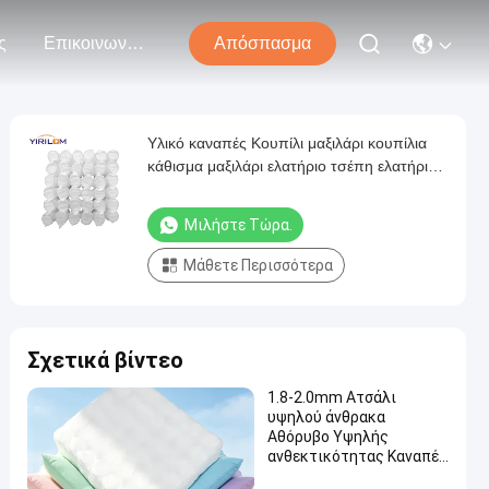
ς
Επικοινωνήστε Μαζί Μας
Απόσπασμα
Υλικό καναπές Κουπίλι μαξιλάρι κουπίλια
κάθισμα μαξιλάρι ελατήριο τσέπη ελατήρια
για καναπέ
Μιλήστε Τώρα.
Μάθετε Περισσότερα
Σχετικά βίντεο
1.8-2.0mm Ατσάλι
υψηλού άνθρακα
Αθόρυβο Υψηλής
ανθεκτικότητας Καναπέ
Πορτοφόλι Σκουμπίδα