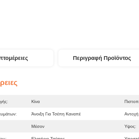
πτομέρειες
Περιγραφή Προϊόντος
ρειες
γής:
Κίνα
Πιστοπ
υμάτων:
Άνοιξη Για Τσέπη Καναπέ
Αντοχή
Μέσον
Υψος:
ου:
Ελατήριο Τσέπης
Υποστή