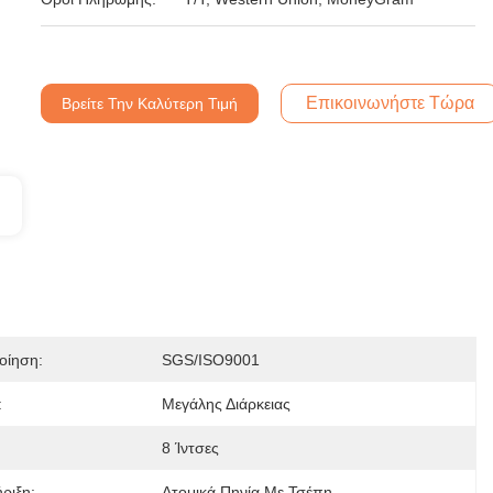
Επικοινωνήστε Τώρα
Βρείτε Την Καλύτερη Τιμή
οίηση:
SGS/ISO9001
:
Μεγάλης Διάρκειας
8 Ίντσες
ριξη:
Ατομικά Πηνία Με Τσέπη