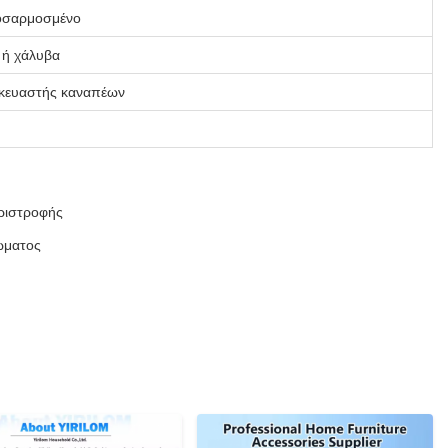
ροσαρμοσμένο
 ή χάλυβα
ασκευαστής καναπέων
εριστροφής
ώματος