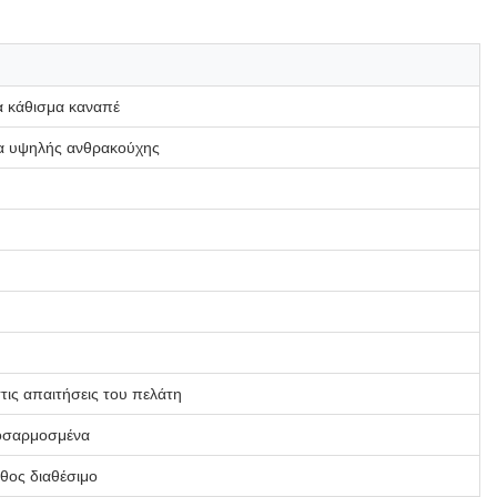
α κάθισμα καναπέ
α υψηλής ανθρακούχης
ις απαιτήσεις του πελάτη
οσαρμοσμένα
θος διαθέσιμο