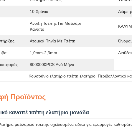
10 Χρόνια
Διάμετ
Άνοιξη Τσέπης Για Μαξιλάρι 
ΚΑΛΥΜ
Καναπέ
τήριξης:
Ατομικά Πηνία Με Τσέπη
Όνομα 
υβα:
1,0mm-2,3mm
Διαθέσ
ροσφοράς:
8000000PCS Ανά Μήνα
Κουσούνιο ελατήριο τσέπη ελατήριο
, 
Περιβαλλοντικό κ
φή Προϊόντος
ικό καναπέ τσέπη ελατήριο μονάδα
ατήρια μαξιλαριού τσέπης σχεδιασμένα ειδικά για εφαρμογές καθισμάτ