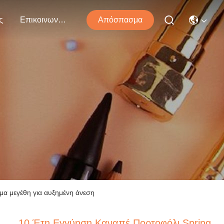
ς
Επικοινωνήστε Μαζί Μας
Απόσπασμα
μα μεγέθη για αυξημένη άνεση
10 Έτη Εγγύηση Καναπέ Πορτοφόλι Spring