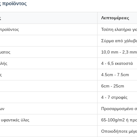
 προϊόντος
ς
Λεπτομέρειες
προϊόντος
Τσέπη ελατήριο γι
Σύρμα από χάλυβ
ματος
10,0 mm - 2,3 mm
αλής
4 - 6,5 εκατοστά
ς
4.5cm - 7.5cm
6cm - 25cm
4 - 7 στροφές
ων
Προσαρμοσμένο στ
υφαντικές ύλες
65-100g/m2 ή πρ
Οποιοδήποτε μέγε