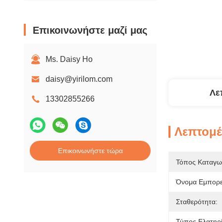
Επικοινωνήστε μαζί μας
Ms. Daisy Ho
daisy@yirilom.com
Λε
13302855266
Λεπτομέ
Επικοινωνήστε τώρα
Τόπος Καταγω
Όνομα Εμπορε
Σταθερότητα:
Τύπος Ελατηρί