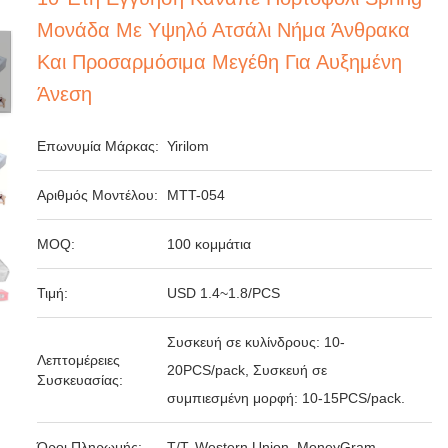
Μονάδα Με Υψηλό Ατσάλι Νήμα Άνθρακα
Και Προσαρμόσιμα Μεγέθη Για Αυξημένη
Άνεση
Επωνυμία Μάρκας:
Yirilom
Αριθμός Μοντέλου:
MTT-054
MOQ:
100 κομμάτια
Τιμή:
USD 1.4~1.8/PCS
Συσκευή σε κυλίνδρους: 10-
Λεπτομέρειες
20PCS/pack, Συσκευή σε
Συσκευασίας:
συμπιεσμένη μορφή: 10-15PCS/pack.
Όροι Πληρωμής:
T/T, Western Union, MoneyGram