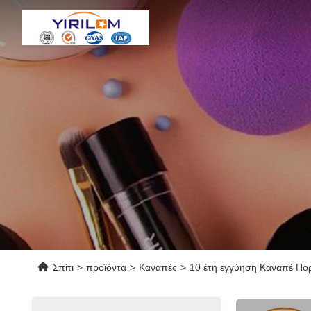
Σπίτι
>
προϊόντα
>
Καναπές
>
10 έτη εγγύηση Καναπέ Πορ