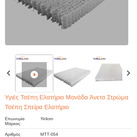
Υγιές Τσέπη Ελατήριο Μονάδα Άνετο Στρώμα
Τσέπη Σπείρα Ελατήριο
Επωνυμία
Yirilom
Μάρκας:
Αριθμός
MTT-054