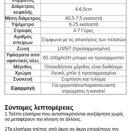
σύρματος
Διάμετρος
4-6,5cm
κεφαλής
Μέση διάμετρος
40,5-7,5 εκατοστά
Υψόμετρο
6-25 εκατοστά
Στροφές
4-7 Γύρες
Αριθμός
Σύμφωνα με τις απαιτήσεις των πελατών
σπείρων
Ζώνη
1/3/5/7 (προσαρμοσμένο)
Υφάσματα από
65-100g/m2Η μπορεί να προσαρμοστεί
υφαντικές ύλες
Μέγεθος
Οποιοδήποτε μέγεθος είναι διαθέσιμο
Χρώμα
Λευκό, μπλε ή προσαρμοσμένο
Συσκευή
Συμπίεση και τυλίγμα
Για εργοστάσιο/παρασκευαστή
Εφαρμογή
στρώματος ή καναπέ
Σύντομες λεπτομέρειες
1.
Τσέπη ελατήρια που ανταποκρίνονται ανεξάρτητα χωρίς
να μεταφέρουν την κίνηση σε άλλους.
2Τα ελατήρια τσέπης από άκρη σε άκρη επιτρέπουν την