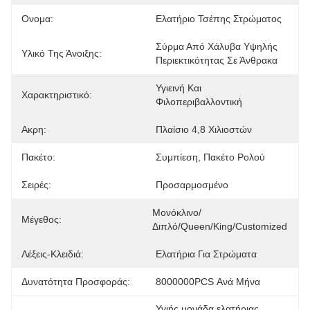
Ονομα:
Ελατήριο Τσέπης Στρώματος
Σύρμα Από Χάλυβα Υψηλής 
Υλικό Της Άνοιξης:
Περιεκτικότητας Σε Άνθρακα
Υγιεινή Και 
Χαρακτηριστικό:
Φιλοπεριβαλλοντική
Ακρη:
Πλαίσιο 4,8 Χιλιοστών
Πακέτο:
Συμπίεση, Πακέτο Ρολού
Σειρές:
Προσαρμοσμένο
Μονόκλινο/
Μέγεθος:
Διπλό/queen/king/customized
Λέξεις-Κλειδιά:
Ελατήρια Για Στρώματα
Δυνατότητα Προσφοράς:
8000000PCS Ανά Μήνα
Υγιής μονάδα ελατήριας 