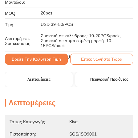
Μοντέλου:
20pcs
MOQ:
USD 39~50/PCS
Τιμή:
Συσκευή σε κυλίνδρους: 10-20PCS/pack,
Λεπτομέρειες
Συσκευή σε συμπιεσμένη μορφή: 10-
Συσκευασίας:
15PCS/pack.
T/T, Western Union, MoneyGram
Όροι Πληρωμής:
Βρείτε Την Καλύτερη Τιμή
Επικοινωνήστε Τώρα
Λεπτομέρειες
Περιγραφή Προϊόντος
Λεπτομέρειες
Τόπος Καταγωγής:
Κίνα
Πιστοποίηση:
SGS/ISO9001