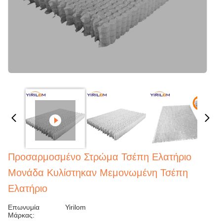
Προσαρμοσμένο Στρώμα Τσέπη Ελατήριο
Μονάδα Κυλίστηκαν Μεμονωμένη Τσέπη
Ελατήριο
Επωνυμία
Yirilom
Μάρκας: