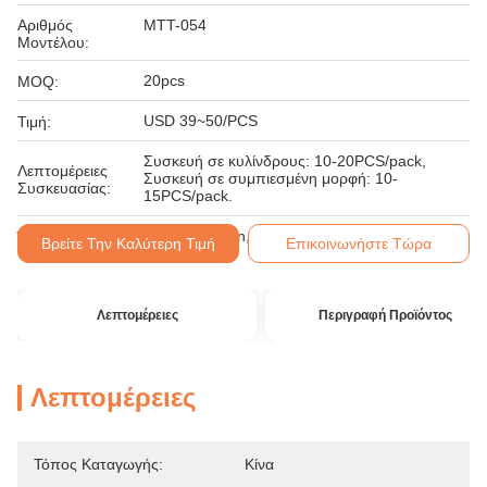
Αριθμός
MTT-054
Μοντέλου:
20pcs
MOQ:
USD 39~50/PCS
Τιμή:
Συσκευή σε κυλίνδρους: 10-20PCS/pack,
Λεπτομέρειες
Συσκευή σε συμπιεσμένη μορφή: 10-
Συσκευασίας:
15PCS/pack.
Western Union, MoneyGram
Όροι Πληρωμής:
Βρείτε Την Καλύτερη Τιμή
Επικοινωνήστε Τώρα
Λεπτομέρειες
Περιγραφή Προϊόντος
Λεπτομέρειες
Τόπος Καταγωγής:
Κίνα