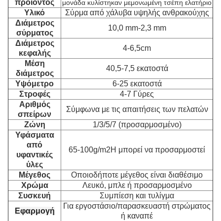
προϊόντος
μονάδα κυλίστηκαν μεμονωμένη τσέπη ελατήριο
Υλικό
Σύρμα από χάλυβα υψηλής ανθρακούχης
Διάμετρος
10,0 mm-2,3 mm
σύρματος
Διάμετρος
4-6,5cm
κεφαλής
Μέση
40,5-7,5 εκατοστά
διάμετρος
Υψόμετρο
6-25 εκατοστά
Στροφές
4-7 Γύρες
Αριθμός
Σύμφωνα με τις απαιτήσεις των πελατών
σπείρων
Ζώνη
1/3/5/7 (προσαρμοσμένο)
Υφάσματα
από
65-100g/m2Η μπορεί να προσαρμοστεί
υφαντικές
ύλες
Μέγεθος
Οποιοδήποτε μέγεθος είναι διαθέσιμο
Χρώμα
Λευκό, μπλε ή προσαρμοσμένο
Συσκευή
Συμπίεση και τυλίγμα
Για εργοστάσιο/παρασκευαστή στρώματος
Εφαρμογή
ή καναπέ