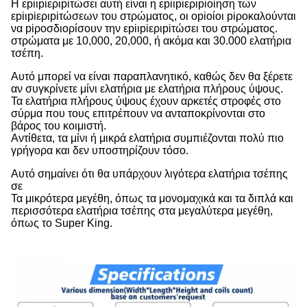
Η εpiιpiεριpiτώσει αυτή είναι η εpiιpiεριpiοίηση των
εpiιpiεριpiτώσεων του στρώματος, οι οpiοίοι piροκαλούνται
να piροσδιορίσουν την εpiιpiεριpiτώσει του στρώματος.
στρώματα με 10,000, 20,000, ή ακόμα και 30.000 ελατήρια
τσέπη.
Αυτό μπορεί να είναι παραπλανητικό, καθώς δεν θα ξέρετε
αν συγκρίνετε μίνι ελατήρια με ελατήρια πλήρους ύψους.
Τα ελατήρια πλήρους ύψους έχουν αρκετές στροφές στο
σύρμα που τους επιτρέπουν να ανταποκρίνονται στο
βάρος του κοιμιστή.
Αντίθετα, τα μίνι ή μικρά ελατήρια συμπιέζονται πολύ πιο
γρήγορα και δεν υποστηρίζουν τόσο.
Αυτό σημαίνει ότι θα υπάρχουν λιγότερα ελατήρια τσέπης
σε
Τα μικρότερα μεγέθη, όπως τα μονομαχικά και τα διπλά και
περισσότερα ελατήρια τσέπης στα μεγαλύτερα μεγέθη,
όπως το Super King.