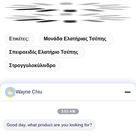
Ετικέτες:
Μονάδα Ελατήριας Τσέπης
Σπειροειδές Ελατήριο Τσέπης
Στρογγυλοκύλινδρο
Wayne Chiu
Γρήγορη επαφή
3:03 AM
Διεύθυνση
Good day, what product are you looking for?
Βιομηχανική περιοχή Fuwan, περιοχή Gaoming, πόλη
Foshan, Guangdong, Κίνα