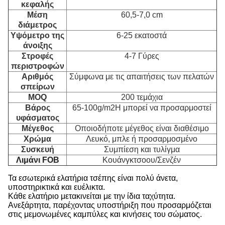
κεφαλής
Μέση
60,5-7,0 cm
διάμετρος
Υψόμετρο της
6-25 εκατοστά
άνοιξης
Στροφές
4-7 Γύρες
περιστροφών
Αριθμός
Σύμφωνα με τις απαιτήσεις των πελατών
σπείρων
MOQ
200 τεμάχια
Βάρος
65-100g/m2Η μπορεί να προσαρμοστεί
υφάσματος
Μέγεθος
Οποιοδήποτε μέγεθος είναι διαθέσιμο
Χρώμα
Λευκό, μπλε ή προσαρμοσμένο
Συσκευή
Συμπίεση και τυλίγμα
Λιμάνι FOB
Κουάνγκτσοου/Σενζέν
Τα εσωτερικά ελατήρια τσέπης είναι πολύ άνετα,
υποστηρικτικά και ευέλικτα.
Κάθε ελατήριο μετακινείται με την ίδια ταχύτητα.
Ανεξάρτητα, παρέχοντας υποστήριξη που προσαρμόζεται
στις μεμονωμένες καμπύλες και κινήσεις του σώματος.