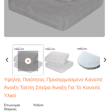
Υψηλής Ποιότητας Προσαρμοσμένο Καναπέ
Άνοιξη Τσέπη Σπείρα Άνοιξη Για Το Καναπέ
Υλικό
Επωνυμία
Yirilom
Μάρκας: