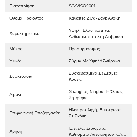
Πιστοποίηση:
SGS/ISO9001
Όνομα Προϊόντος:
Καναπές Ζιγκ -ζαγκ Άνοιξη
Υψηλή Ελαστικότητα, 
Χαρακτηριστικά:
Ανθεκτικότητα Στη Διάβρωση
Μήκος:
Προσαρμόσιμος
Υλικό:
Σύρμα Με Υψηλό Άνθρακα
Συσκευασμένα Σε Δέσμες Ή 
Συσκευασία:
Κουτιά
Shanghai, Ningbo, Ή Όπως 
Λιμάνι:
Ζητήθηκε
Ηλεκτροπληγή, Επίστρωση 
Επιφανειακή Επεξεργασία:
Σε Σκόνη
Έπιπλα, Στρώματα, 
Χρήση:
Καθίσματα Αυτοκινήτου Κ.λπ.