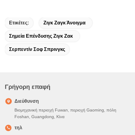
Ετικέτες:
Ζιγκ Ζαγκ Άνοιγμα
Σημεία Επένδυσης Ζιγκ Ζακ
Σερπεντίν Σοφ Σπρινγκς
Γρήγορη επαφή
Διεύθυνση
Βιομηχανική περιοχή Fuwan, περιοχή Gaoming, πόλη
Foshan, Guangdong, Κίνα
τηλ