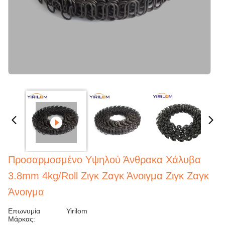
Προσαρμοσμένο Υψηλού Άνθρακα Χάλυβα
3.8mm 4kg/Roll Ζιγκ Ζαγκ Άνοιγμα Ζιγκ Ζαγκ
Άνοιγμα
Επωνυμία
Yirilom
Μάρκας: