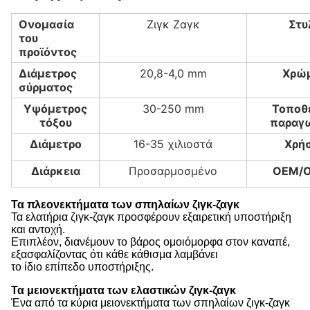
Ονομασία
Ζιγκ Ζαγκ
Στυ
του
προϊόντος
Διάμετρος
20,8-4,0 mm
Χρώ
σύρματος
Υψόμετρος
30-250 mm
Τοποθ
τόξου
παραγ
Διάμετρο
16-35 χιλιοστά
Χρή
Διάρκεια
Προσαρμοσμένο
OEM/
Τα πλεονεκτήματα των σπηλαίων ζιγκ-ζαγκ
Τα ελατήρια ζιγκ-ζαγκ προσφέρουν εξαιρετική υποστήριξη
και αντοχή.
Επιπλέον, διανέμουν το βάρος ομοιόμορφα στον καναπέ,
εξασφαλίζοντας ότι κάθε κάθισμα λαμβάνει
το ίδιο επίπεδο υποστήριξης.
Τα μειονεκτήματα των ελαστικών ζιγκ-ζαγκ
Ένα από τα κύρια μειονεκτήματα των σπηλαίων ζιγκ-ζαγκ