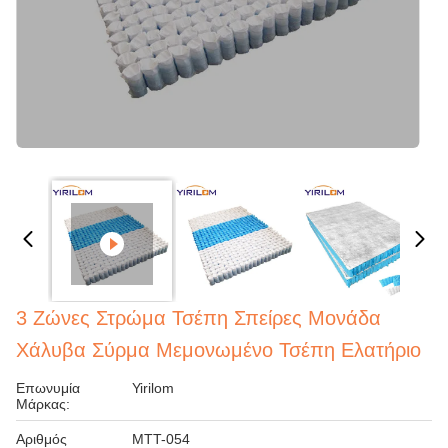
3 Ζώνες Στρώμα Τσέπη Σπείρες Μονάδα
Χάλυβα Σύρμα Μεμονωμένο Τσέπη Ελατήριο
Επωνυμία
Yirilom
Μάρκας:
Αριθμός
MTT-054