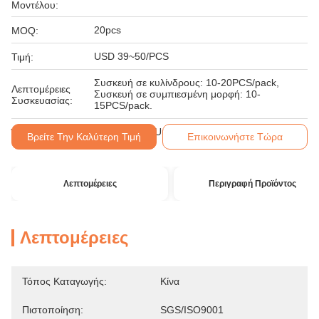
Μοντέλου:
20pcs
MOQ:
USD 39~50/PCS
Τιμή:
Συσκευή σε κυλίνδρους: 10-20PCS/pack,
Λεπτομέρειες
Συσκευή σε συμπιεσμένη μορφή: 10-
Συσκευασίας:
15PCS/pack.
T/T, Western Union, MoneyGram
Όροι Πληρωμής:
Βρείτε Την Καλύτερη Τιμή
Επικοινωνήστε Τώρα
Λεπτομέρειες
Περιγραφή Προϊόντος
Λεπτομέρειες
Τόπος Καταγωγής:
Κίνα
Πιστοποίηση:
SGS/ISO9001