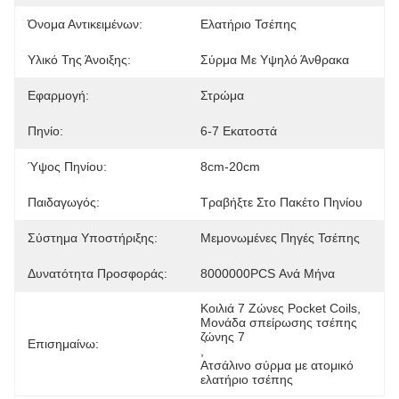
Όνομα Αντικειμένων:
Ελατήριο Τσέπης
Υλικό Της Άνοιξης:
Σύρμα Με Υψηλό Άνθρακα
Εφαρμογή:
Στρώμα
Πηνίο:
6-7 Εκατοστά
Ύψος Πηνίου:
8cm-20cm
Παιδαγωγός:
Τραβήξτε Στο Πακέτο Πηνίου
Σύστημα Υποστήριξης:
Μεμονωμένες Πηγές Τσέπης
Δυνατότητα Προσφοράς:
8000000PCS Ανά Μήνα
Κοιλιά 7 Ζώνες Pocket Coils
, 
Μονάδα σπείρωσης τσέπης 
ζώνης 7
Επισημαίνω:
, 
Ατσάλινο σύρμα με ατομικό 
ελατήριο τσέπης