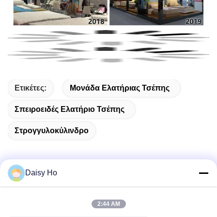
Ετικέτες:
Μονάδα Ελατήριας Τσέπης
Σπειροειδές Ελατήριο Τσέπης
Στρογγυλοκύλινδρο
Daisy Ho
Γρήγορη επαφή
2:44 AM
Διεύθυνση