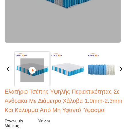
Ελατήριο Τσέπης Υψηλής Περιεκτικότητας Σε
Άνθρακα Με Διάμετρο Χάλυβα 1.0mm-2.3mm
Και Κάλυμμα Από Μη Υφαντό Ύφασμα
Επωνυμία
Yirilom
Μάρκας: