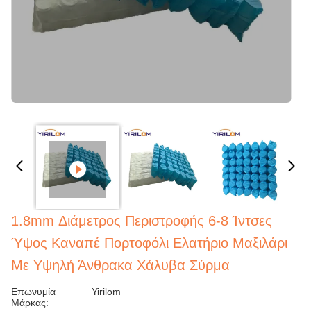
1.8mm Διάμετρος Περιστροφής 6-8 Ίντσες
Ύψος Καναπέ Πορτοφόλι Ελατήριο Μαξιλάρι
Με Υψηλή Άνθρακα Χάλυβα Σύρμα
Επωνυμία
Yirilom
Μάρκας: