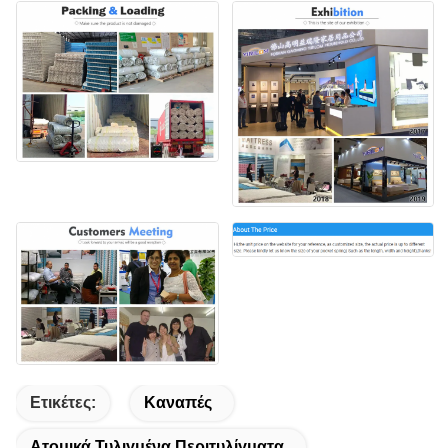
Ετικέτες:
Καναπές
Ατομικά Τυλιγμένα Περιτυλίγματα