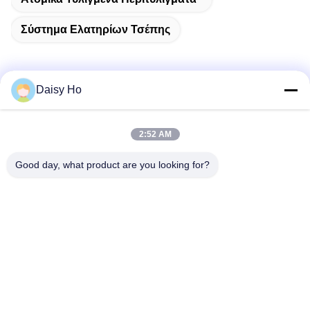
Σύστημα Ελατηρίων Τσέπης
Daisy Ho
Γρήγορη επαφή
2:52 AM
Διεύθυνση
Good day, what product are you looking for?
Βιομηχανική περιοχή Fuwan, περιοχή Gaoming, πόλη
Foshan, Guangdong, Κίνα
τηλ
86-757-8881-2181
E-mail
daisy@yirilom.com