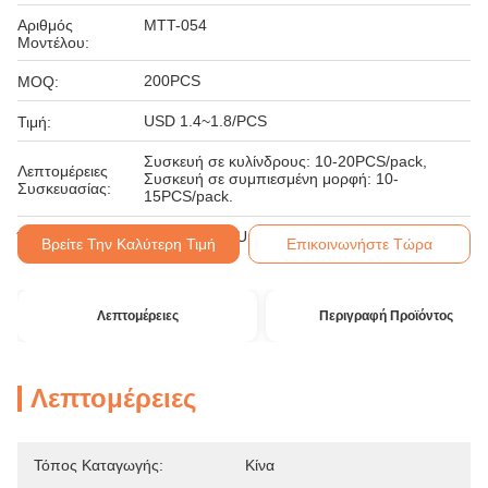
Αριθμός
MTT-054
Μοντέλου:
200PCS
MOQ:
USD 1.4~1.8/PCS
Τιμή:
Συσκευή σε κυλίνδρους: 10-20PCS/pack,
Λεπτομέρειες
Συσκευή σε συμπιεσμένη μορφή: 10-
Συσκευασίας:
15PCS/pack.
T/T, Western Union, MoneyGram
Όροι Πληρωμής:
Βρείτε Την Καλύτερη Τιμή
Επικοινωνήστε Τώρα
Λεπτομέρειες
Περιγραφή Προϊόντος
Λεπτομέρειες
Τόπος Καταγωγής:
Κίνα