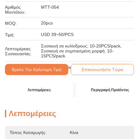
Αριθμός
MTT-054
Μοντέλου:
20pcs
MOQ:
USD 39~50/PCS
Τιμή:
Συσκευή σε κυλίνδρους: 10-20PCS/pack,
Λεπτομέρειες
Συσκευή σε συμπιεσμένη μορφή: 10-
Συσκευασίας:
15PCS/pack.
L/C, T/T, Western Union, MoneyGram, D/A,
Βρείτε Την Καλύτερη Τιμή
Επικοινωνήστε Τώρα
Όροι Πληρωμής:
D/P
Λεπτομέρειες
Περιγραφή Προϊόντος
Λεπτομέρειες
Τόπος Καταγωγής:
Κίνα