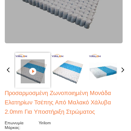
Προσαρμοσμένη Ζωνοποιημένη Μονάδα
Ελατηρίων Τσέπης Από Μαλακό Χάλυβα
2.0mm Για Υποστήριξη Στρώματος
Επωνυμία
Yirilom
Μάρκας: