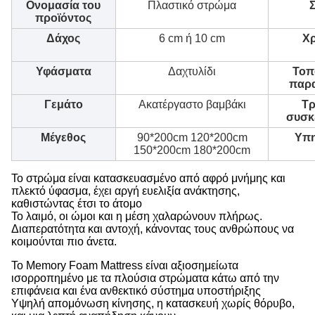
Ονομασία του
Πλαστικό στρώμα
προϊόντος
Δάχος
6 cm ή 10 cm
Χ
Υφάσματα
Δαχτυλίδι
Τοπ
παρ
Γεμάτο
Ακατέργαστο βαμβάκι
Τρ
συσκ
Μέγεθος
90*200cm 120*200cm
Υπη
150*200cm 180*200cm
Το στρώμα είναι κατασκευασμένο από αφρό μνήμης και
πλεκτό ύφασμα, έχει αργή ευελιξία ανάκτησης,
καθιστώντας έτσι το άτομο
Το λαιμό, οι ώμοι και η μέση χαλαρώνουν πλήρως.
Διαπερατότητα και αντοχή, κάνοντας τους ανθρώπους να
κοιμούνται πιο άνετα.
Το Memory Foam Mattress είναι αξιοσημείωτα
ισορροπημένο με τα πλούσια στρώματα κάτω από την
επιφάνεια και ένα ανθεκτικό σύστημα υποστήριξης
Υψηλή απομόνωση κίνησης, η κατασκευή χωρίς θόρυβο,