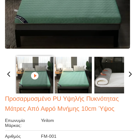
Προσαρμοσμένο PU Υψηλής Πυκνότητας
Μάτρες Από Αφρό Μνήμης 10cm Ύψος
Επωνυμία
Yirilom
Μάρκας:
Αριθμός
FM-001