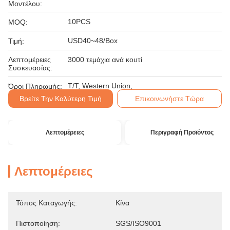
Μοντέλου:
10PCS
MOQ:
USD40~48/Box
Τιμή:
Λεπτομέρειες
3000 τεμάχια ανά κουτί
Συσκευασίας:
T/T, Western Union,
Όροι Πληρωμής:
Βρείτε Την Καλύτερη Τιμή
Επικοινωνήστε Τώρα
Λεπτομέρειες
Περιγραφή Προϊόντος
Λεπτομέρειες
Τόπος Καταγωγής:
Κίνα
Πιστοποίηση:
SGS/ISO9001