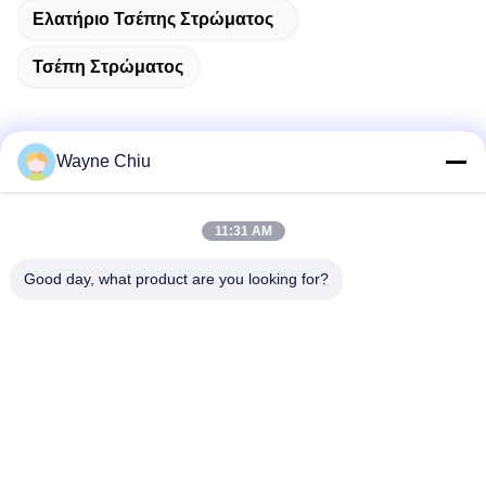
Ελατήριο Τσέπης Στρώματος
Τσέπη Στρώματος
Wayne Chiu
Γρήγορη επαφή
11:31 AM
Διεύθυνση
Good day, what product are you looking for?
Βιομηχανική περιοχή Fuwan, περιοχή Gaoming, πόλη
Foshan, Guangdong, Κίνα
τηλ
86-757-8881-2181
E-mail
daisy@yirilom.com