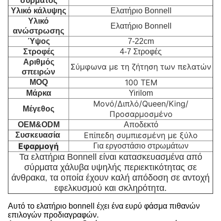
σύρματος
Υλικό κάλυψης
Ελατήριο Bonnell
Υλικό
Ελατήριο Bonnell
ανώστρωσης
Ύψος
7-22cm
Στροφές
4-7 Στροφές
Αριθμός
Σύμφωνα με τη ζήτηση των πελατών
σπειρών
100 ΤΕΜ
MOQ
Μάρκα
Yirilom
Μονό/Διπλό/Queen/King/
Μέγεθος
Προσαρμοσμένο
OEM&ODM
Αποδεκτό
Επίπεδη συμπιεσμένη με ξύλο
Συσκευασία
Εφαρμογή
Για εργοστάσιο στρωμάτων
Τα ελατήρια Bonnell είναι κατασκευασμένα από
σύρματα χάλυβα υψηλής περιεκτικότητας σε
άνθρακα, τα οποία έχουν καλή απόδοση σε αντοχή
εφελκυσμού και σκληρότητα.
Αυτό το ελατήριο bonnell έχει ένα ευρύ φάσμα πιθανών
επιλογών προδιαγραφών.