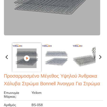
Προσαρμοσμένο Μέγεθος Υψηλού Άνθρακα
Χάλυβα Στρώμα Bonnell Άνοιγμα Για Στρώμα
Επωνυμία
Yirilom
Μάρκας:
Αριθμός
BS-058