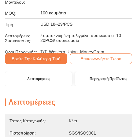
Μοντέλου:
100 κομμάτια
MOQ:
USD 18~29/PCS
Τιμή:
Συμπυκνωμένη τυλιγμένη συσκευασία: 10-
Λεπτομέρειες
20PCS/ συσκευασία
Συσκευασίας:
T/T, Western Union, MoneyGram
Όροι Πληρωμής:
Βρείτε Την Καλύτερη Τιμή
Επικοινωνήστε Τώρα
Λεπτομέρειες
Περιγραφή Προϊόντος
Λεπτομέρειες
Τόπος Καταγωγής:
Κίνα
Πιστοποίηση:
SGS/ISO9001