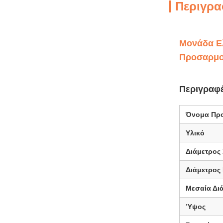
Περιγρα
Μονάδα Ε
Προσαρμο
Περιγραφ
Όνομα Προ
Υλικό
Διάμετρος
Διάμετρος
Μεσαία Δι
Ύψος