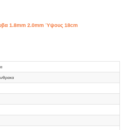
λυβα 1.8mm 2.0mm Ύψους 18cm
μα
Άνθρακα