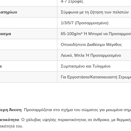
4-7 Στροφές
λατηρίων
Σύμφωνα με τη ζήτηση των πελατών
1/3/5/7 (Προσαρμοσμένο)
φασμα
65-100g/m² Ή Μπορεί να Προσαρμοσ
Οποιοδήποτε Διαθέσιμο Μέγεθος
Λευκό, Μπλε Ή Προσαρμοσμένο
α
Συμπιεσμένο και Τυλιγμένο
Για Εργοστάσιο/Κατασκευαστή Στρω
τερη Άνεση
: Προσαρμόζεται στο σχήμα του σώματος για μειωμένα σημε
κτικότητα
: Ο χάλυβας υψηλής περιεκτικότητας σε άνθρακα, με θερμική 
τικότητά του.