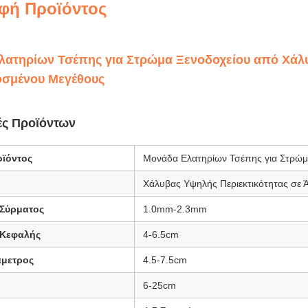
φή Προϊόντος
λατηρίων Τσέπης για Στρώμα Ξενοδοχείου από Χά
σμένου Μεγέθους
ές Προϊόντων
ϊόντος
Μονάδα Ελατηρίων Τσέπης για Στρώ
Χάλυβας Υψηλής Περιεκτικότητας σε 
 Σύρματος
1.0mm-2.3mm
 Κεφαλής
4-6.5cm
άμετρος
4.5-7.5cm
6-25cm