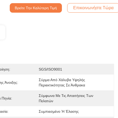
Επικοινωνήστε Τώρα
Βρείτε Την Καλύτερη Τιμή
οίηση:
SGS/ISO9001
Σύρμα Από Χάλυβα Υψηλής 
ης Άνοιξης:
Περιεκτικότητας Σε Άνθρακα
Σύμφωνα Με Τις Απαιτήσεις Των 
 Πηνία:
Πελατών
ασία:
Συμπιεσμένο Ή Έλασης