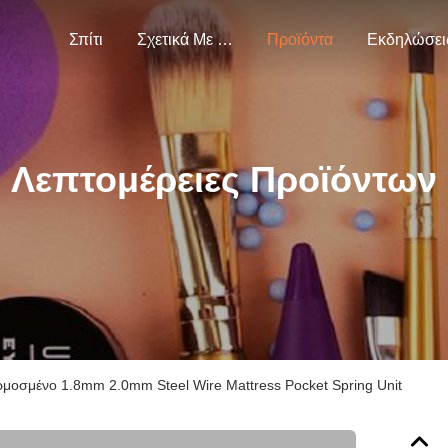
Σπίτι
Σχετικά Με Εμάς
Προϊόντα
Εκδηλώσει
Λεπτομέρειες Προϊόντων
μοσμένο 1.8mm 2.0mm Steel Wire Mattress Pocket Spring Unit