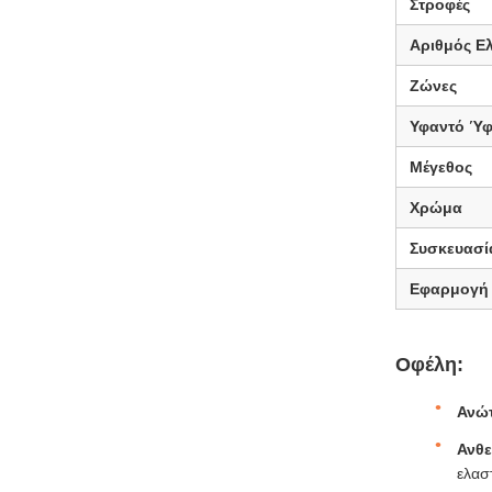
Στροφές
Αριθμός Ε
Ζώνες
Υφαντό Ύ
Μέγεθος
Χρώμα
Συσκευασί
Εφαρμογή
Οφέλη:
Ανώ
Ανθε
ελασ