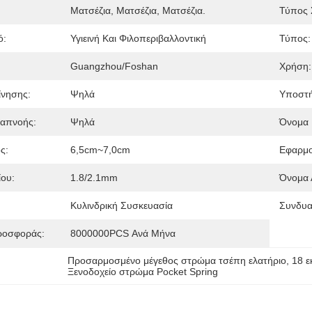
Ματσέζια, Ματσέζια, Ματσέζια.
Τύπος 
ό:
Υγιεινή Και Φιλοπεριβαλλοντική
Τύπος:
Guangzhou/Foshan
Χρήση:
νησης:
Ψηλά
Υποστή
ναπνοής:
Ψηλά
Όνομα 
ς:
6,5cm~7,0cm
Εφαρμο
ου:
1.8/2.1mm
Όνομα 
Κυλινδρική Συσκευασία
Συνδυα
ροσφοράς:
8000000PCS Ανά Μήνα
Προσαρμοσμένο μέγεθος στρώμα τσέπη ελατήριο
, 
18 ε
Ξενοδοχείο στρώμα Pocket Spring