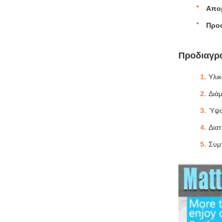
Απο
Προ
Προδιαγρ
Υλι
Διά
Ύψο
Δια
Συμ